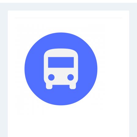
Gamme Sport
Gamme Élevage
Gamme Loisir
Aliments Spéciaux
Aliment Basse-Cour
Compléments Nutritionnels
Equipement