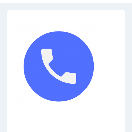
Gamme Sport
Gamme Élevage
Gamme Loisir
Aliments Spéciaux
Aliment Basse-Cour
Compléments Nutritionnels
Equipement